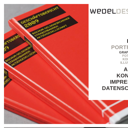
PORT
GRAF
FO
KO
ILLU
A
KO
IMPR
DATENS