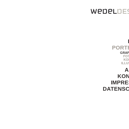
PORT
GRAF
FO
KO
ILLU
A
KO
IMPR
DATENS